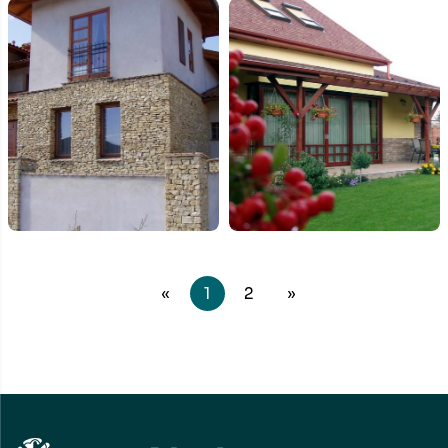
«
1
2
»